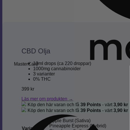
CBD Olja
10ml drops (ca 220 droppar)
MasterCard
1000mg cannabinoider
3 varianter
0% THC
399
kr
Läs mer om produkten →
Köp den här varan och få
39
Points
- värt
3,90
kr
Köp den här varan och få
39
Points
- värt
3,90
kr
Apple Burst (Sativa)
Pineapple Express (Hybrid)
Variant