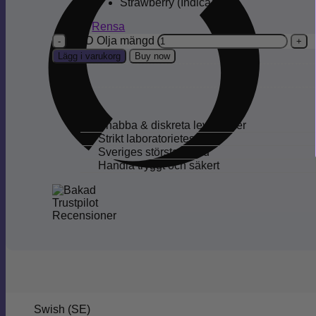
Strawberry (Indica)
Rensa
CBD Olja mängd
Lägg i varukorg
Buy now
×
Totalt:
Snabba & diskreta leveranser
Strikt laboratorietestning
Sveriges största utbud
Handla tryggt och säkert
Swish (SE)