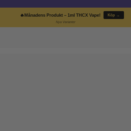
🔥
Månadens Produkt
– 1ml THCX Vape!
Köp →
Nya Varianter