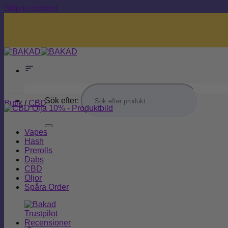
Skip to content
Sök efter:
Butik
/
CBD
Vapes
Hash
Prerolls
Dabs
CBD
Oljor
Spåra Order