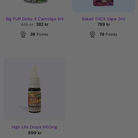
Big Puff Delta-X Cartridge 1ml
Bakad THCX Vape 2ml
Det
Det
449
kr
382
kr
799
kr
ursprungliga
nuvarande
priset
priset
38
Points
79
Points
var:
är:
449 kr.
382 kr.
High Life Drops 660mg
699
kr