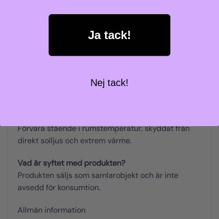
Vanliga frågor om THCX Vape 0.5ml 19%
Vad är THCX Vape 0.5ml 19%?
Ja tack!
THCX Vape 0.5ml 19% är en förfylld vape med
THCX. Produkten innehåller hampa
Är produkten labbtestad?
Ja, innehållet är analyserat av tredjepartslabb för
Nej tack!
att verifiera cannabinoidprofilen.
Hur förvaras produkten?
Förvara stående i rumstemperatur, skyddat från
direkt solljus och extrem värme.
Vad är syftet med produkten?
Produkten säljs som samlarobjekt och är inte
avsedd för konsumtion.
Allmän information