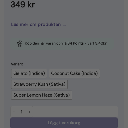
349
kr
Läs mer om produkten →
Köp den här varan och få
34
Points
- värt
3.40
kr
Variant
Gelato (Indica)
Coconut Cake (Indica)
Strawberry Kush (Sativa)
Super Lemon Haze (Sativa)
El Gringo THCX Vape 0.5ml mängd
Lägg i varukorg