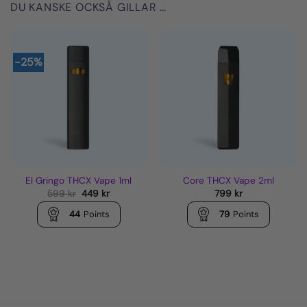
DU KANSKE OCKSÅ GILLAR …
-25%
El Gringo THCX Vape 1ml
Core THCX Vape 2ml
Det
Det
599
kr
449
kr
799
kr
ursprungliga
nuvarande
priset
priset
44
Points
79
Points
var:
är:
599 kr.
449 kr.