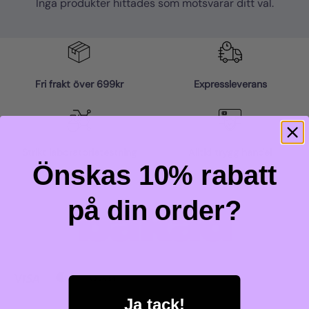
Inga produkter hittades som motsvarar ditt val.
Fri frakt över 699kr
Expressleverans
Strikt laboratorietestning
Alltid trygg handel
Önskas 10% rabatt
på din order?
Visa
MasterCard
Swish
(SE)
Ja tack!