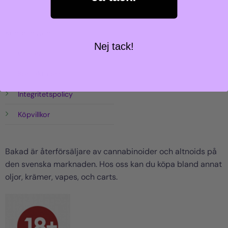
Kundservice
Nej tack!
Om oss
Kontakta oss
Integritetspolicy
Köpvillkor
Bakad är återförsäljare av cannabinoider och altnoids på
den svenska marknaden. Hos oss kan du köpa bland annat
oljor, krämer, vapes, och carts.