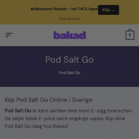
Skip
🔥
Månadens Produkt
– 1ml THCX Vape!
Köp →
to
content
Nya Varianter
0
Pod Salt Go
Pod Salt Go
Köp Pod Salt Go Online i Sverige
Pod Salt Go
är känt världen över inom E-cigg branschen.
De säljer både E-juice samt engångs vapes. Köp dina
Pod Salt Go idag hos Bakad!