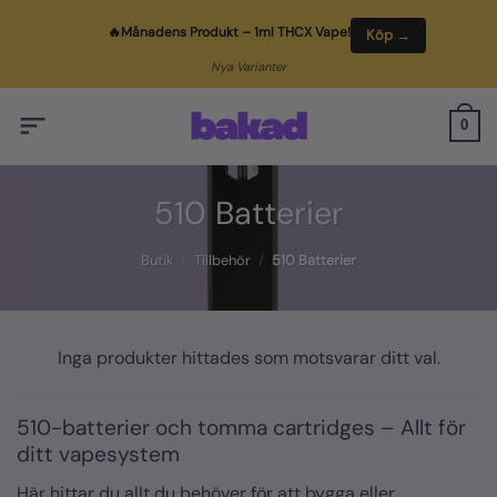
Skip
🔥
Månadens Produkt
– 1ml THCX Vape!
Köp →
to
content
Nya Varianter
0
510 Batterier
Butik
/
Tillbehör
/
510 Batterier
Inga produkter hittades som motsvarar ditt val.
510-batterier och tomma cartridges – Allt för
ditt vapesystem
Här hittar du allt du behöver för att bygga eller