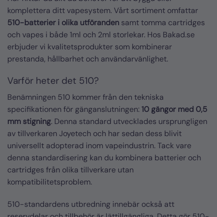
komplettera ditt vapesystem. Vårt sortiment omfattar
510-batterier i olika utföranden
samt tomma cartridges
och vapes i både 1ml och 2ml storlekar. Hos Bakad.se
erbjuder vi kvalitetsprodukter som kombinerar
prestanda, hållbarhet och användarvänlighet.
Varför heter det 510?
Benämningen 510 kommer från den tekniska
specifikationen för gänganslutningen:
10 gängor med 0,5
mm stigning
. Denna standard utvecklades ursprungligen
av tillverkaren Joyetech och har sedan dess blivit
universellt adopterad inom vapeindustrin. Tack vare
denna standardisering kan du kombinera batterier och
cartridges från olika tillverkare utan
kompatibilitetsproblem.
510-standardens utbredning innebär också att
reservdelar och tillbehör är lättillgängliga. Detta gör 510-