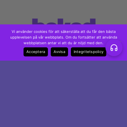
Vi använder cookies för att säkerställa att du får den bästa
upplevelsen på vår webbplats. Om du fortsätter att använda
webbplatsen antar vi att du är nöjd med den.
Visa
MasterCard
Swish
Acceptera
Avvisa
Integritetspolicy
(SE)
Kundservice
Om oss
Kontakta oss
Integritetspolicy
Köpvillkor