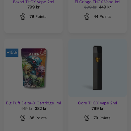
Bakad THCX Vape 2ml
El Gringo THCX Vape 1ml
Det
Det
799
kr
599
kr
449
kr
ursprungliga
nuvarande
priset
priset
79
Points
44
Points
var:
är:
599 kr.
449 kr.
-15%
Big Puff Delta-X Cartridge 1ml
Core THCX Vape 2ml
Det
Det
449
kr
382
kr
799
kr
ursprungliga
nuvarande
priset
priset
38
Points
79
Points
var:
är:
449 kr.
382 kr.