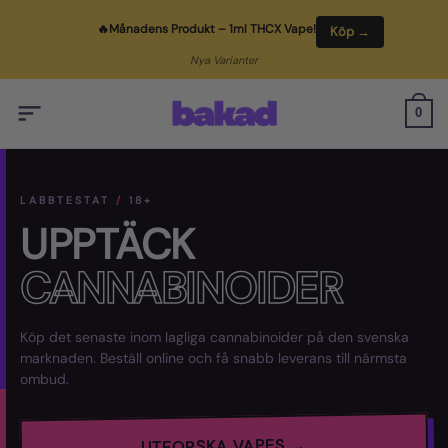
Skip
🔥
Månadens Produkt
– 1ml THCX Vape!
Köp →
to
content
Nya Varianter
0
LABBTESTAT
/
18+
UPPTÄCK
CANNABINOIDER
Köp det senaste inom lagliga cannabinoider på den svenska
marknaden. Beställ online och få snabb leverans till närmsta
ombud.
UTFORSKA VAPES →